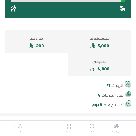
المستهدف
تم دعم
200
5,000
المتبقي
4,800
الزيارات
71
عدد التبرعات
4
اخر تبرع منذ
8 يوم
500
100
50
10
الرئيسية
بحث
فئة
الحساب