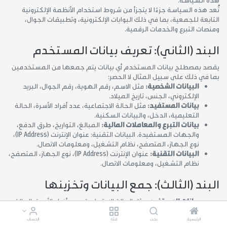
تُعد هذه السياسة جزءًا لا يتجزأ من شروط استخدام الأنظمة الإلكترونية
التابعة للجمعية، بما في ذلك البوابات الإلكترونية، وتطبيقات الجوال،
ومنصات التبرع والخدمات الرقمية.
البند (الثاني): تعريف بيانات المستخدم
يقصد بمصطلح بيانات المستخدم أي بيانات يتم جمعها من المستخدمين
بما في ذلك على سبيل المثال لا الحصر:
البيانات الشخصية:
مثل الاسم، رقم الهوية، رقم الجوال، البريد
الإلكتروني، الجنس، تاريخ الميلاد.
بيانات المستفيد:
مثل الحالة الاجتماعية، عدد أفراد الأسرة، الحالة
التعليمية، الدخل، والبيانات السكنية.
بيانات التبرع والمعاملات المالية:
المبالغ، التواريخ، طرق الدفع،
والجهات المستفيدة. البيانات التقنية: عنوان الإنترنت (IP Address)،
نوع الجهاز، المتصفح، نظام التشغيل، ومعلومات الاتصال.
البيانات التقنية:
عنوان الإنترنت (IP Address)، نوع الجهاز، المتصفح،
نظام التشغيل، ومعلومات الاتصال.
البند (الثالث): جمع البيانات وتخزينها
بيانات المستفيد:
مثل الحالة الاجتماعية، عدد أفراد الأسرة، الحالة
التعليمية، الدخل، والبيانات السكنية.
تخزين البيانات:
تُخزّن البيانات في خوادم آمنة داخل المملكة العربية
الرئيسية
بحث
فئة
الحساب