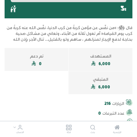
قال ﷺ: »من نفّس عن مؤمن كربةً من كرب الدنيا، نفّس الله عنه كربةً من
كرب يوم القيامة« أم تعول ثلاثة من الأبناء، وتعاني من مشاكل صحية
بحاجة لدفع الإيجار لمنزلهم ، ساهم ولو بالقليل… تنال الأجر بإذن الله
المستهدف
تم دعم
0
6,000
المتبقي
6,000
الزيارات
216
عدد التبرعات
0
اخر تبرع منذ
الرئيسية
بحث
فئة
الحساب