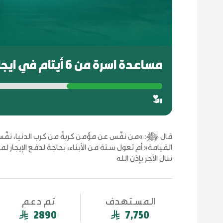
مساعدة اسرة من 6 أيتام في ايجار منزلهم
قال ﷺ: »من نفّس عن مؤمن كربةً من كرب الدنيا، نفّس 
القيامة« أم تعول ستة من الأبناء، بحاجة لدفع الإيجار 
تنال الأجر بإذن الله
المستهدف
تم دعم
2890
7,750