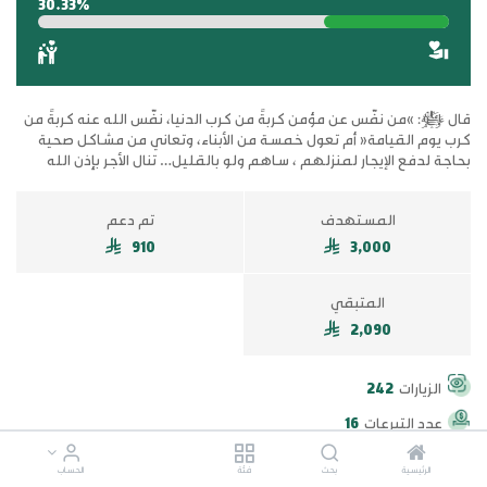
30.33%
قال ﷺ: »من نفّس عن مؤمن كربةً من كرب الدنيا، نفّس الله عنه كربةً من
كرب يوم القيامة« أم تعول خمسة من الأبناء، وتعاني من مشاكل صحية
بحاجة لدفع الإيجار لمنزلهم ، ساهم ولو بالقليل… تنال الأجر بإذن الله
المستهدف
تم دعم
910
3,000
المتبقي
2,090
الزيارات
242
عدد التبرعات
16
اخر تبرع منذ
3 شهر
الرئيسية
بحث
فئة
الحساب