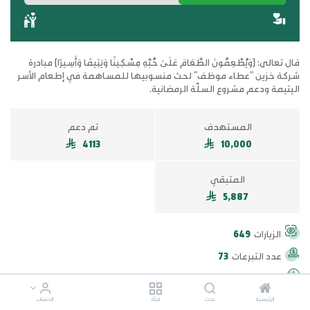
قال تعالى: {وَيُطْعِمُونَ الطَّعَامَ عَلَىٰ حُبِّهِ مِسْكِينًا وَيَتِيمًا وَأَسِيرًا} مبادرة
شركة خزين "عطاء موظف" لحث منسوبيها للمساهمة في إطعام الأسر
اليتيمة ودعم مشروع السلّة الرمضانية.
المستهدف
تم دعم
4113
10,000
المتبقي
5,887
الزيارات
649
عدد التبرعات
73
اخر تبرع منذ
4 شهر
الرئيسية
بحث
فئة
الحساب