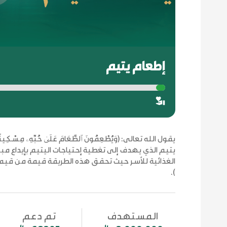
إطعام يتيم
يقول الله تعالى: (وَيُطْعِمُونَ ٱلطَّعَامَ عَلَىٰ حُبِّهِۦ مِسْكِين
الغذائية للأسر حيث تحقق هذه الطريقة قيمة من قي
).
المستهدف
تم دعم